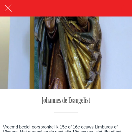
Johannes de Evangelist
Vreemd beeld, oorspronkelijk 15e of 16e eeuws Limburgs of
Vlaams. Het aureool en de voet zijn 19e eeuws. Het lijkt of het