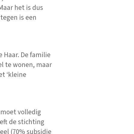
Maar het is dus
ntegen is een
e Haar. De familie
eel te wonen, maar
t ‘kleine
 moet volledig
ft de stichting
teel (70% subsidie