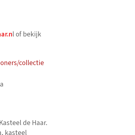
ar.n
l of bekijk
oners/collectie
ia
Kasteel de Haar.
, kasteel