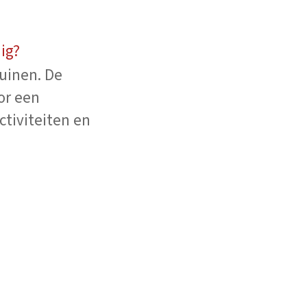
dig?
tuinen. De
or een
ctiviteiten en