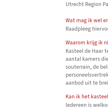
Utrecht Region P
Wat mag ik wel e
Raadpleeg hiervoo
Waarom krijg ik n
Kasteel de Haar t
aantal kamers die 
souterrain, de be
personeelsvertrek
aanbod uit te bre
Kan ik het kastee
Iedereen is welko