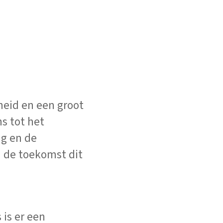
heid en een groot
ns tot het
ng en de
n de toekomst dit
 is er een