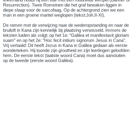
Resurrection). Twee Romeinen die het graf bewaken liggen in
diepe slaap voor de sarcofaag. Op de achtergrond zien we een
man in een groene mantel weglopen (tekst:Joh.II-XI).
De ramen met de verwijzing naar de wederopstanding en naar de
bruiloft in Kana zijn kennelijk bij plaatsing verwisseld. Immers de
teksten luiden als volgt: op het 1e: “Galilea et manifestavit gloriam
suam” en op het 2e: “Hoc fecit initium signorum Jesus in Cana”.
Vrij vertaald: Dit heeft Jezus in Kana in Galilea gedaan als eerste
wonderteken. Hij toonde zijn grootheid en zijn leerlingen geloofden
hem. De eerste tekst (laatste woord Cana) moet dus aansluiten
op de tweede (eerste woord Galilea).