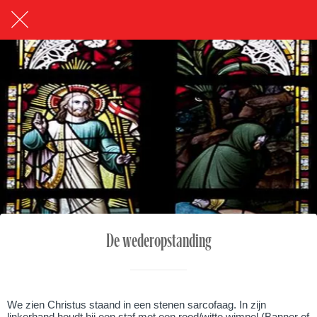
De wederopstanding
We zien Christus staand in een stenen sarcofaag. In zijn
linkerhand houdt hij een staf met een rood/witte wimpel (Banner of