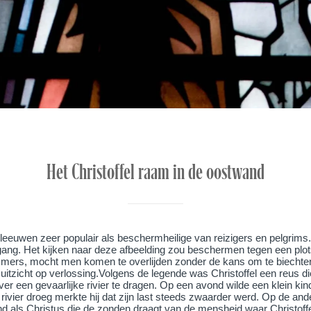
Het Christoffel raam in de oostwand
eleeuwen zeer populair als beschermheilige van reizigers en pelgrims.
itgang. Het kijken naar deze afbeelding zou beschermen tegen een plot
mers, mocht men komen te overlijden zonder de kans om te biechten,
uitzicht op verlossing.Volgens de legende was Christoffel een reus die
er een gevaarlijke rivier te dragen. Op een avond wilde een klein kind
de rivier droeg merkte hij dat zijn last steeds zwaarder werd. Op de 
d als Christus die de zonden draagt van de mensheid waar Christoff