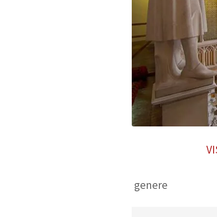
V
genere