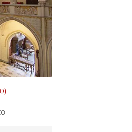
O)
ZO